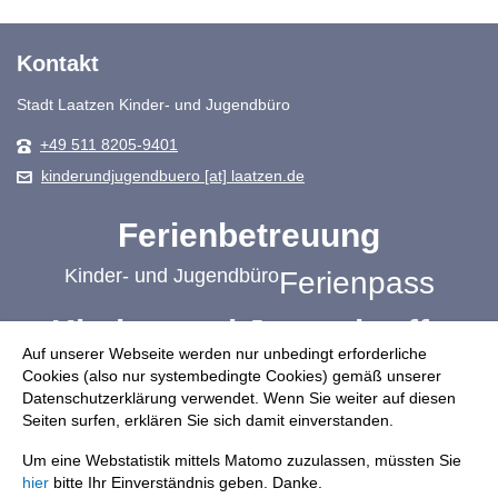
Kontakt
Stadt Laatzen Kinder- und Jugendbüro
+49 511 8205-9401
kinderundjugendbuero [at] laatzen.de
Ferienbetreuung
Kinder- und Jugendbüro
Ferienpass
Kinder- und Jugendtreffs
Auf unserer Webseite werden nur unbedingt erforderliche
Schulbezogene Jugendsozialarbeit
Cookies (also nur systembedingte Cookies) gemäß unserer
Datenschutzerklärung verwendet. Wenn Sie weiter auf diesen
Jugendplätze
Mach mit!
Ehrenamt
Seiten surfen, erklären Sie sich damit einverstanden.
Übergang Schule-Beruf
Um eine Webstatistik mittels Matomo zuzulassen, müssten Sie
hier
bitte Ihr Einverständnis geben. Danke.
Freizeit: Sport, Musik, Kirche und mehr