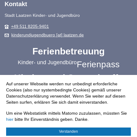
Kontakt
Stadt Laatzen Kinder- und Jugendbüro
+49 511 8205-9401
kinderundjugendbuero [at] laatzen.de
Ferienbetreuung
Kinder- und Jugendbüro
Ferienpass
Kinder- und Jugendtreffs
Auf unserer Webseite werden nur unbedingt erforderliche
Schulbezogene Jugendsozialarbeit
Cookies (also nur systembedingte Cookies) gemäß unserer
Datenschutzerklärung verwendet. Wenn Sie weiter auf diesen
Jugendplätze
Mach mit!
Ehrenamt
Seiten surfen, erklären Sie sich damit einverstanden.
Übergang Schule-Beruf
Um eine Webstatistik mittels Matomo zuzulassen, müssten Sie
hier
bitte Ihr Einverständnis geben. Danke.
Freizeit: Sport, Musik, Kirche und mehr
Jugendbeirat
Verstanden