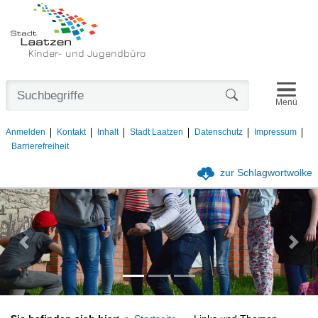
Kinder- und Jugendbüro
Navigat
Formularschaltfl
Menü
Anmelden
Kontakt
Inhalt
Stadt Laatzen
Datenschutz
Impressum
Barrierefreiheit
zur Schlagwortwolke
Vorheriges Bild
Nächs