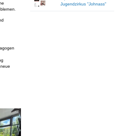
ne
Jugendzirkus "Johnass"
oblemen.
nd
ädagogen
ng
g neue