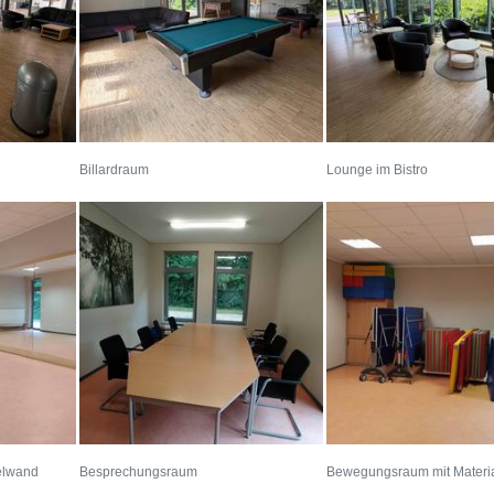
Billardraum
Lounge im Bistro
elwand
Besprechungsraum
Bewegungsraum mit Materi