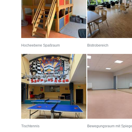
Hocheebene Spaßraum
Bistrobereich
Tischtennis
Bewegungsraum mit Spieg