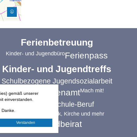
Ferienbetreuung
Kinder- und Jugendbüro
Ferienpass
Kinder- und Jugendtreffs
Schulbezogene Jugendsozialarbeit
Jugendplätze
Mach mit!
Ehrenamt
kies) gemäß unserer
it einverstanden.
Übergang Schule-Beruf
. Danke.
Freizeit: Sport, Musik, Kirche und mehr
Jugendbeirat
Verstanden