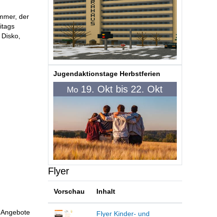
mmer, der
itags
 Disko,
Jugendaktionstage Herbstferien
19. Okt bis 22. Okt
Mo
Flyer
Vorschau
Inhalt
e Angebote
Flyer Kinder- und