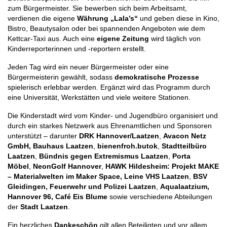
zum Bürgermeister. Sie bewerben sich beim Arbeitsamt,
verdienen die eigene
Währung „Lala’s“
und geben diese in Kino,
Bistro, Beautysalon oder bei spannenden Angeboten wie dem
Kettcar-Taxi aus. Auch eine
eigene Zeitung
wird täglich von
Kinderreporterinnen und -reportern erstellt.
Jeden Tag wird ein neuer Bürgermeister oder eine
Bürgermeisterin gewählt, sodass
demokratische Prozesse
spielerisch erlebbar werden. Ergänzt wird das Programm durch
eine Universität, Werkstätten und viele weitere Stationen.
Die Kinderstadt wird vom Kinder- und Jugendbüro organisiert und
durch ein starkes Netzwerk aus Ehrenamtlichen und Sponsoren
unterstützt – darunter
DRK Hannover/Laatzen
,
Avacon Netz
GmbH,
Bauhaus Laatzen
,
bienenfroh.butok
,
Stadtteilbüro
Laatzen
,
Bündnis gegen Extremismus Laatzen
,
Porta
Möbel
,
NeonGolf Hannover
,
HAWK Hildesheim: Projekt MAKE
– Materialwelten im Maker Space, Leine VHS Laatzen
,
BSV
Gleidingen,
Feuerwehr und Polizei Laatzen
,
Aqualaatzium,
Hannover 96, Café Eis Blume
sowie verschiedene Abteilungen
der
Stadt Laatzen
.
Ein herzliches
Dankeschön
gilt allen Beteiligten und vor allem