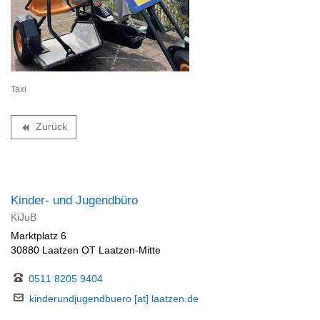
Taxi
Zurück
backward
Kinder- und Jugendbüro
KiJuB
Marktplatz 6
30880 Laatzen OT Laatzen-Mitte
0511 8205 9404
kinderundjugendbuero [at] laatzen.de