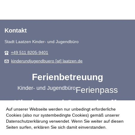
Kontakt
Stadt Laatzen Kinder- und Jugendbüro
+49 511 8205-9401
kinderundjugendbuero [at] laatzen.de
Ferienbetreuung
Kinder- und Jugendbüro
Ferienpass
Kinder- und Jugendtreffs
Auf unserer Webseite werden nur unbedingt erforderliche
Schulbezogene Jugendsozialarbeit
Cookies (also nur systembedingte Cookies) gemäß unserer
Datenschutzerklärung verwendet. Wenn Sie weiter auf diesen
Jugendplätze
Mach mit!
Ehrenamt
Seiten surfen, erklären Sie sich damit einverstanden.