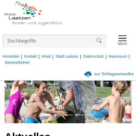
Kinder- und Jugendbüro
Navigat
Formularschaltfl
Menü
Anmelden
Kontakt
Inhalt
Stadt Laatzen
Datenschutz
Impressum
Barrierefreiheit
zur Schlagwortwolke
Vorheriges Bild
Nächste