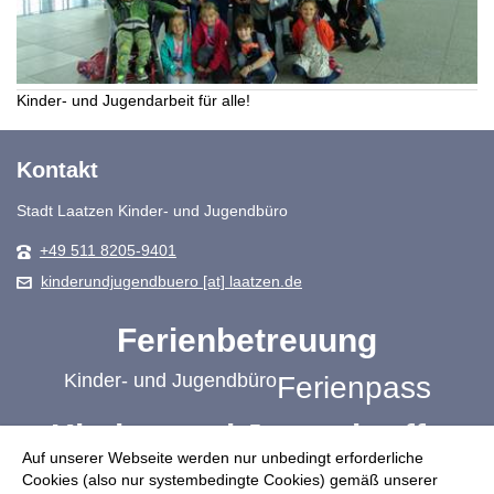
Kinder- und Jugendarbeit für alle!
Kontakt
Stadt Laatzen Kinder- und Jugendbüro
+49 511 8205-9401
kinderundjugendbuero [at] laatzen.de
Ferienbetreuung
Kinder- und Jugendbüro
Ferienpass
Kinder- und Jugendtreffs
Auf unserer Webseite werden nur unbedingt erforderliche
Schulbezogene Jugendsozialarbeit
Cookies (also nur systembedingte Cookies) gemäß unserer