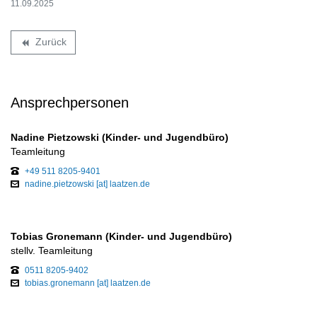
11.09.2025
Zurück
backward
Ansprechpersonen
Nadine Pietzowski (Kinder- und Jugendbüro)
Teamleitung
+49 511 8205-9401
nadine.pietzowski [at] laatzen.de
Tobias Gronemann (Kinder- und Jugendbüro)
stellv. Teamleitung
0511 8205-9402
tobias.gronemann [at] laatzen.de