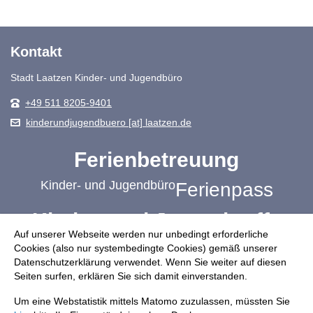
Kontakt
Stadt Laatzen Kinder- und Jugendbüro
+49 511 8205-9401
kinderundjugendbuero [at] laatzen.de
Ferienbetreuung
Kinder- und Jugendbüro
Ferienpass
Kinder- und Jugendtreffs
Auf unserer Webseite werden nur unbedingt erforderliche
Schulbezogene Jugendsozialarbeit
Cookies (also nur systembedingte Cookies) gemäß unserer
Datenschutzerklärung verwendet. Wenn Sie weiter auf diesen
Jugendplätze
Mach mit!
Ehrenamt
Seiten surfen, erklären Sie sich damit einverstanden.
Übergang Schule-Beruf
Um eine Webstatistik mittels Matomo zuzulassen, müssten Sie