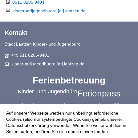
0511 8205 9404
kinderundjugendbuero [at] laatzen.de
Kontakt
Stadt Laatzen Kinder- und Jugendbüro
+49 511 8205-9401
kinderundjugendbuero [at] laatzen.de
Ferienbetreuung
Kinder- und Jugendbüro
Ferienpass
Kinder- und Jugendtreffs
Auf unserer Webseite werden nur unbedingt erforderliche
Schulbezogene Jugendsozialarbeit
Cookies (also nur systembedingte Cookies) gemäß unserer
Datenschutzerklärung verwendet. Wenn Sie weiter auf diesen
Jugendplätze
Mach mit!
Ehrenamt
Seiten surfen, erklären Sie sich damit einverstanden.